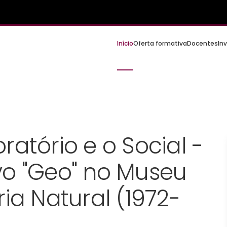
Início
Oferta formativa
Docentes
In
ratório e o Social -
vo "Geo" no Museu
ia Natural (1972-