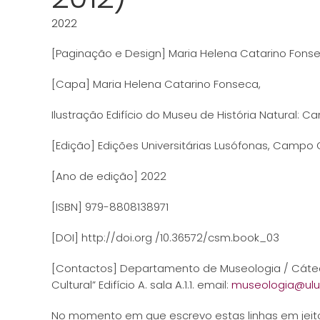
2022
[Paginação e Design] Maria Helena Catarino Fons
[Capa] Maria Helena Catarino Fonseca,
Ilustração Edifício do Museu de História Natural: Ca
[Edição] Edições Universitárias Lusófonas, Campo 
[Ano de edição] 2022
[ISBN] 979-8808138971
[DOI] http://doi.org /10.36572/csm.book_03
[Contactos] Departamento de Museologia / Cáte
Cultural” Edifício A. sala A.1.1. email:
museologia@ulu
No momento em que escrevo estas linhas em jeito 