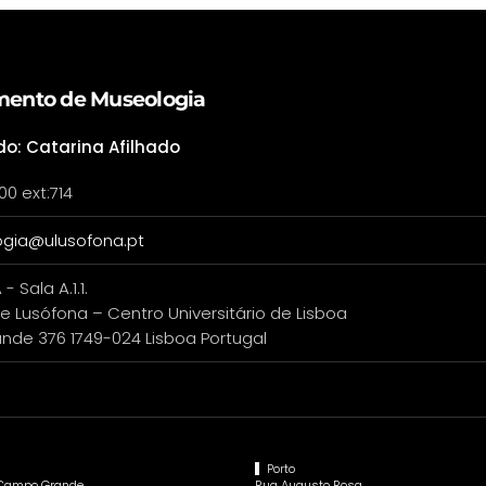
ento de Museologia
do: Catarina Afilhado
00 ext:714
gia@ulusofona.pt
 - Sala A.1.1.
e Lusófona – Centro Universitário de Lisboa
de 376 1749-024 Lisboa Portugal
Porto
 Campo Grande,
Rua Augusto Rosa,