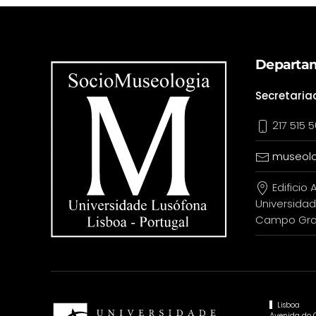
Departam
Secretaria
217 515 5
museolo
Edificio A
Universidad
Campo Gran
Lisboa
Avenida do