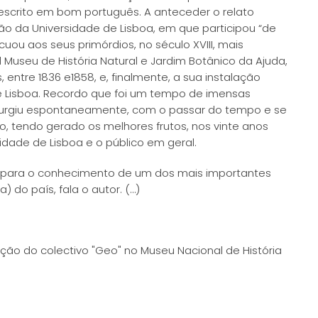
 escrito em bom português. A anteceder o relato
ção da Universidade de Lisboa, em que participou “de
cuou aos seus primórdios, no século XVIII, mais
 Museu de História Natural e Jardim Botânico da Ajuda,
entre 1836 e1858, e, finalmente, a sua instalação
 de Lisboa. Recordo que foi um tempo de imensas
surgiu espontaneamente, com o passar do tempo e se
o, tendo gerado os melhores frutos, nos vinte anos
idade de Lisboa e o público em geral.
a para o conhecimento de um dos mais importantes
) do país, fala o autor. (…)
cção do colectivo "Geo" no Museu Nacional de História