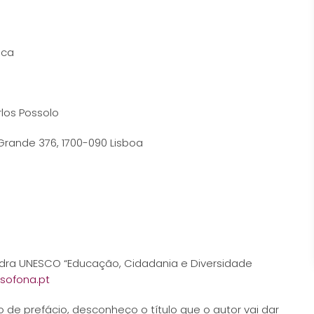
eca
rlos Possolo
Grande 376, 1700-090 Lisboa
dra UNESCO “Educação, Cidadania e Diversidade
sofona.pt
de prefácio, desconheço o título que o autor vai dar