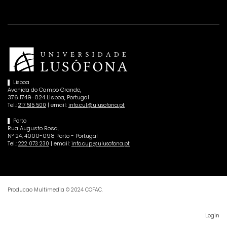
Lisboa
Avenida do Campo Grande,
376 1749-024 Lisboa, Portugal
Tel.:
| email:
217 515 500
info.cul@ulusofona.pt
Porto
Rua Augusto Rosa,
Nº 24, 4000-098 Porto - Portugal
Tel.:
| email:
222 073 230
info.cup@ulusofona.pt
Producao Multimedia © 2024 COFAC.
Login