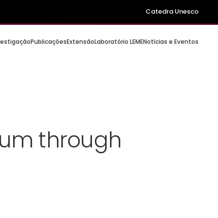
Catedra Unesco
vestigação
Publicações
Extensão
Laboratório LEME
Notícias e Eventos
seum through