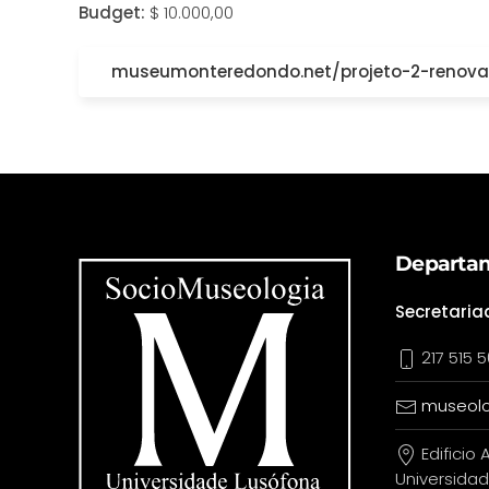
Budget:
$ 10.000,00
museumonteredondo.net/projeto-2-renova
Departam
Secretaria
217 515 5
museolo
Edificio A
Universidad