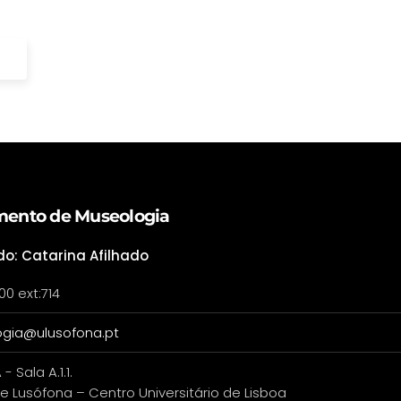
ento de Museologia
do: Catarina Afilhado
00 ext:714
gia@ulusofona.pt
 - Sala A.1.1.
e Lusófona – Centro Universitário de Lisboa