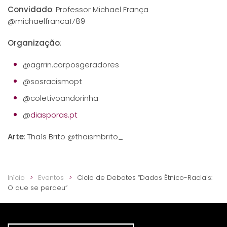
Convidado
: Professor Michael França
@michaelfranca1789
Organização
:
@agrrin.corposgeradores
@sosracismopt
@coletivoandorinha
@
diasporas.pt
Arte
: Thaís Brito @thaismbrito_
Início
Eventos
Ciclo de Debates “Dados Étnico-Raciais:
O que se perdeu”