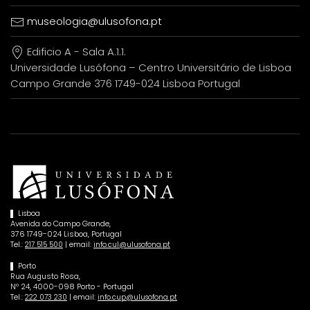
museologia@ulusofona.pt
Edificio A - Sala A.1.1.
Universidade Lusófona – Centro Universitário de Lisboa
Campo Grande 376 1749-024 Lisboa Portugal
Lisboa
Avenida do Campo Grande,
376 1749-024 Lisboa, Portugal
Tel.:
| email:
217 515 500
info.cul@ulusofona.pt
Porto
Rua Augusto Rosa,
Nº 24, 4000-098 Porto - Portugal
Tel.:
| email:
222 073 230
info.cup@ulusofona.pt