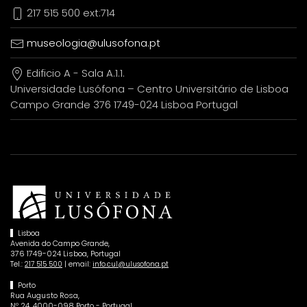
217 515 500 ext:714
museologia@ulusofona.pt
Edificio A - Sala A.1.1.
Universidade Lusófona – Centro Universitário de Lisboa
Campo Grande 376 1749-024 Lisboa Portugal
Lisboa
Avenida do Campo Grande,
376 1749-024 Lisboa, Portugal
Tel.:
| email:
217 515 500
info.cul@ulusofona.pt
Porto
Rua Augusto Rosa,
Nº 24, 4000-098 Porto - Portugal