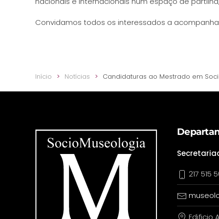
nacionais e internacionais num espaço de partilh
Convidamos todos os interessados a acompanhar 
Início
Notícias
Candidaturas ao Mestrado em Soc
Departam
Secretaria
217 515 5
museolo
Edificio A