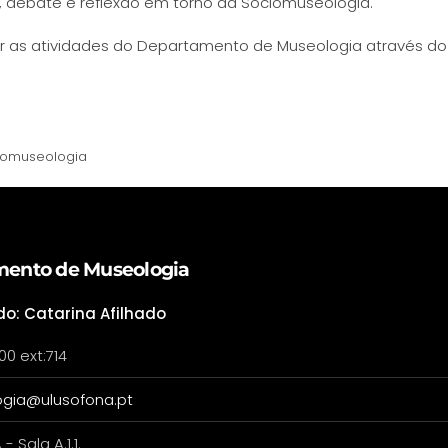
a, debate e reflexão em torno da Sociomuseologia.
as atividades do Departamento de Museologia através do 
iomuseologia
ento de Museologia
do: Catarina Afilhado
00 ext:714
gia@ulusofona.pt
 - Sala A.1.1.