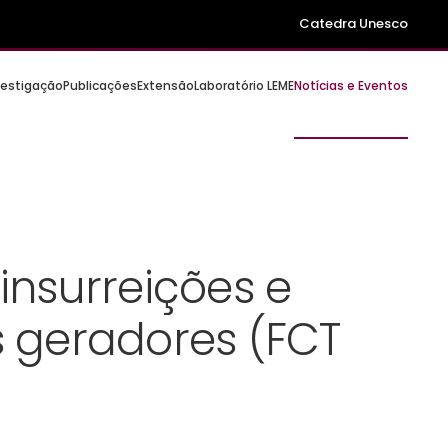
Catedra Unesco
vestigação
Publicações
Extensão
Laboratório LEME
Notícias e Eventos
insurreições e
s geradores (FCT