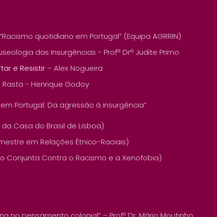
 “Racismo quotidiano em Portugal” (Equipa AGRRIN)
ologia das Insurgências - Profª Drª Judite Primo
rtar e Resistir
– Alex Nogueira
 / Rasta - Henrique Godoy
no em Portugal: Da agressão à insurgência”
 da Casa do Brasil de Lisboa)
 mestre em Relações Étnico-Raciais)
ão Conjunta Contra o Racismo e a Xenofobia)
gena no pensamento colonial” – Profº Dr. Mário Moutinho