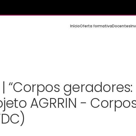
Início
Oferta formativa
Docentes
In
 | “Corpos geradores: 
rojeto AGRRIN - Corpo
TDC)