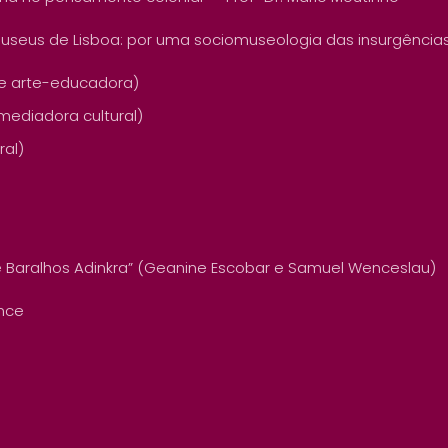
s museus de Lisboa: por uma sociomuseologia das insurgência
 e arte-educadora)
 mediadora cultural)
ral)
s e Baralhos Adinkra” (Geanine Escobar e Samuel Wenceslau)
nce