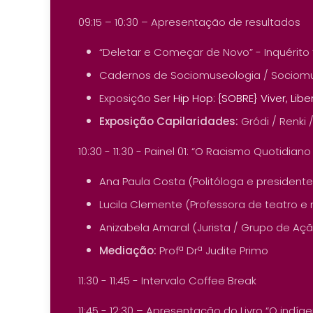
09:15 – 10:30 – Apresentação de resultados
“Deletar e Começar de Novo” - Inquérito
Cadernos de Sociomuseologia / Sociomuse
Exposição
Ser Hip Hop: {SOBRE} Viver, Libe
Exposição Capilaridades:
Gródi / Renki
10:30 - 11:30 - Painel 01: “O Racismo Quotidia
Ana Paula Costa (Politóloga e presidente
Lucila Clemente (Professora de teatro e
Anizabela Amaral (Jurista / Grupo de Aç
Mediação:
Profª Drª Judite Primo
11:30 - 11:45 - Intervalo Coffee Break
11:45 - 12:30 – Apresentação do Livro “O indí