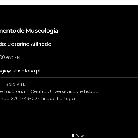
ento de Museologia
do: Catarina Afilhado
00 ext:714
gia@ulusofona.pt
 - Sala A.1.1.
e Lusófona – Centro Universitário de Lisboa
de 376 1749-024 Lisboa Portugal
Porto