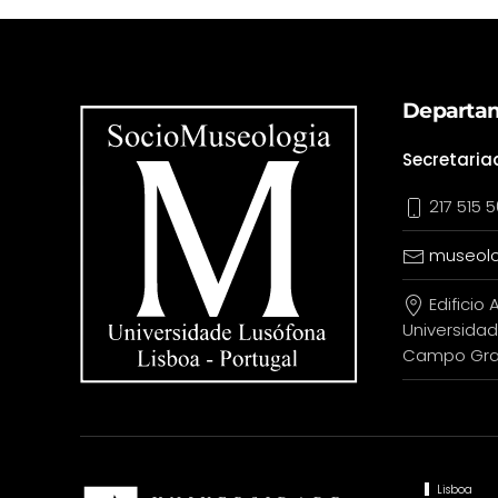
Departam
Secretaria
217 515 5
museolo
Edificio A
Universidad
Campo Gran
Lisboa