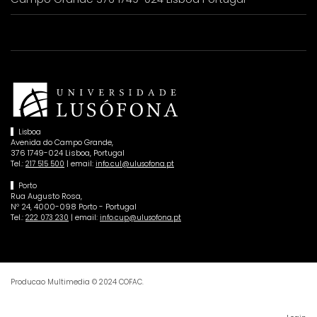
Lisboa
Avenida do Campo Grande,
376 1749-024 Lisboa, Portugal
Tel.:
| email:
217 515 500
info.cul@ulusofona.pt
Porto
Rua Augusto Rosa,
Nº 24, 4000-098 Porto - Portugal
Tel.:
| email:
222 073 230
info.cup@ulusofona.pt
Producao Multimedia © 2024 COFAC.