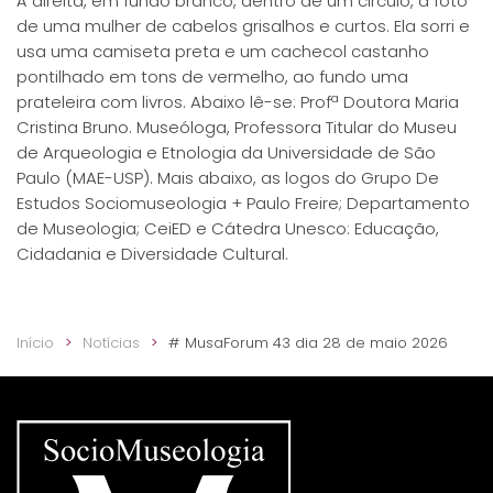
À direita, em fundo branco, dentro de um circulo, a foto
de uma mulher de cabelos grisalhos e curtos. Ela sorri e
usa uma camiseta preta e um cachecol castanho
pontilhado em tons de vermelho, ao fundo uma
prateleira com livros. Abaixo lê-se: Profª Doutora Maria
Cristina Bruno. Museóloga, Professora Titular do Museu
de Arqueologia e Etnologia da Universidade de São
Paulo (MAE-USP). Mais abaixo, as logos do Grupo De
Estudos Sociomuseologia + Paulo Freire; Departamento
de Museologia; CeiED e Cátedra Unesco: Educação,
Cidadania e Diversidade Cultural.
Início
Notícias
# MusaForum 43 dia 28 de maio 2026