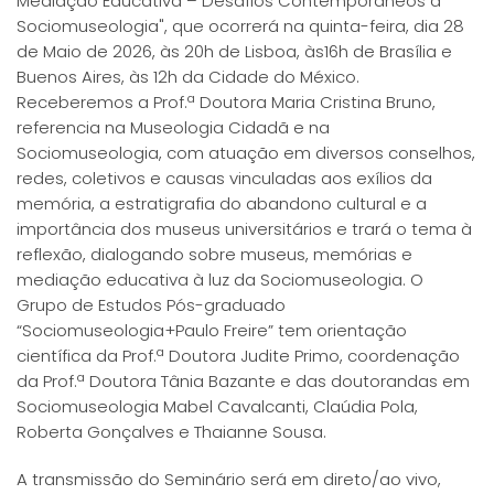
Mediação Educativa – Desafios Contemporâneos à
Sociomuseologia", que ocorrerá na quinta-feira, dia 28
de Maio de 2026, às 20h de Lisboa, às16h de Brasília e
Buenos Aires, às 12h da Cidade do México.
Receberemos a Prof.ª Doutora Maria Cristina Bruno,
referencia na Museologia Cidadã e na
Sociomuseologia, com atuação em diversos conselhos,
redes, coletivos e causas vinculadas aos exílios da
memória, a estratigrafia do abandono cultural e a
importância dos museus universitários e trará o tema à
reflexão, dialogando sobre museus, memórias e
mediação educativa à luz da Sociomuseologia. O
Grupo de Estudos Pós-graduado
“Sociomuseologia+Paulo Freire” tem orientação
científica da Prof.ª Doutora Judite Primo, coordenação
da Prof.ª Doutora Tânia Bazante e das doutorandas em
Sociomuseologia Mabel Cavalcanti, Claúdia Pola,
Roberta Gonçalves e Thaianne Sousa.
A transmissão do Seminário será em direto/ao vivo,