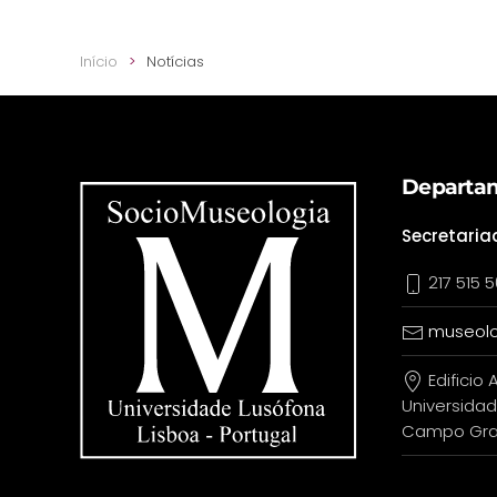
Início
Notícias
Departam
Secretaria
217 515 5
museolo
Edificio A
Universidad
Campo Gran