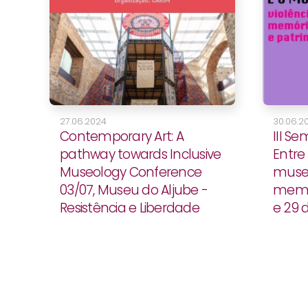
27.06.2024
30.06.2
Contemporary Art: A
III Se
pathway towards Inclusive
Entre 
Museology Conference
museu:
03/07, Museu do Aljube -
memór
Resistência e Liberdade
e 29 