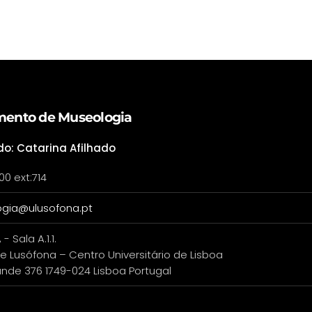
ento de Museologia
do: Catarina Afilhado
00 ext:714
gia@ulusofona.pt
 - Sala A.1.1.
e Lusófona – Centro Universitário de Lisboa
de 376 1749-024 Lisboa Portugal