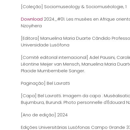
[Coleção] Sociomuseology & Sociomuséologie, 1
Download
2024_#01. Les musées en Afrique oriental
Nzoyihera
[Editora] Manuelina Maria Duarte Cândido Profes
Universidade Lusófona
[Comitê editorial internacional] Adel Pausini, Carol
Léontine Meijer van Mensch, Manuelina Maria Duart
Placide Mumbembele Sanger.
Paginação] Bel Lavratti
[Capa] Bel Lavratti. Imagem da capa : Muséalisatio
Bujumbura, Burundi. Photo personnelle d'Édouard Nz
[Ano de edição] 2024
Edições Universitárias Lusófonas Campo Grande 37