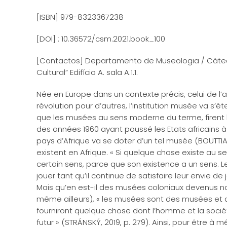
[ISBN] 979-8323367238
[DOI] : 10.36572/csm.2021.book_100
[Contactos] Departamento de Museologia / Cáte
Cultural” Edifício A. sala A.1.1.
Née en Europe dans un contexte précis, celui de l’af
révolution pour d’autres, l’institution musée va s’é
que les musées au sens moderne du terme, firent 
des années 1960 ayant poussé les Etats africains 
pays d’Afrique va se doter d’un tel musée (BOUTTIA
existent en Afrique. « Si quelque chose existe au se
certain sens, parce que son existence a un sens. Le
jouer tant qu’il continue de satisfaire leur envie de 
Mais qu’en est-il des musées coloniaux devenus na
même ailleurs), « les musées sont des musées et
fourniront quelque chose dont l’homme et la sociét
futur » (STRÁNSKÝ, 2019, p. 279). Ainsi, pour être 