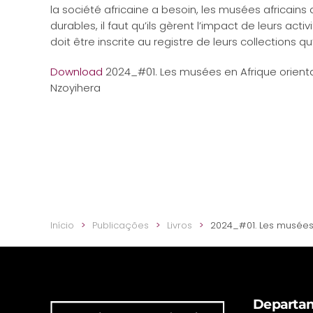
la société africaine a besoin, les musées africain
durables, il faut qu’ils gèrent l’impact de leurs acti
doit être inscrite au registre de leurs collections q
Download
2024_#01. Les musées en Afrique oriental
Nzoyihera
Início
Publicações
Livros
2024_#01. Les musées e
Departam