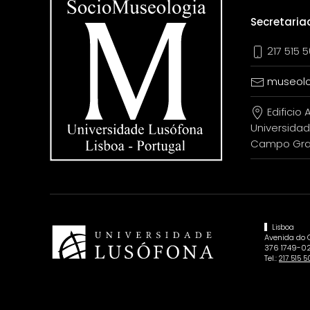
Secretaria
217 515 5
museolo
Edificio A
Universidad
Campo Gran
Lisboa
Avenida do
376 1749-02
Tel.:
217 515 5