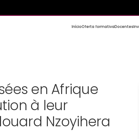
Início
Oferta formativa
Docentes
In
sées en Afrique
ution à leur
Edouard Nzoyihera