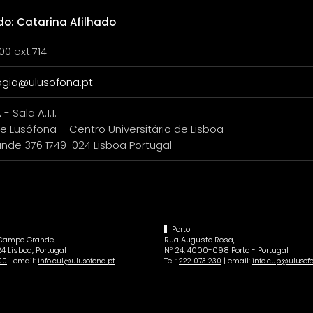
do: Catarina Afilhado
00 ext:714
gia@ulusofona.pt
 - Sala A.1.1.
e Lusófona – Centro Universitário de Lisboa
de 376 1749-024 Lisboa Portugal
Porto
 Campo Grande,
Rua Augusto Rosa,
4 Lisboa, Portugal
Nº 24, 4000-098 Porto - Portugal
| email:
Tel.:
| email:
00
info.cul@ulusofona.pt
222 073 230
info.cup@ulusof