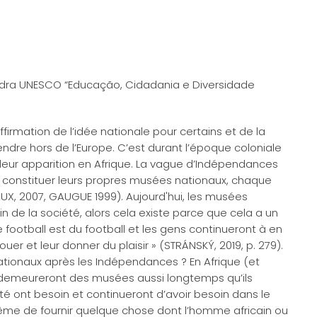
dra UNESCO “Educação, Cidadania e Diversidade
firmation de l’idée nationale pour certains et de la
tendre hors de l’Europe. C’est durant l’époque coloniale
leur apparition en Afrique. La vague d’Indépendances
à constituer leurs propres musées nationaux, chaque
UX, 2007, GAUGUE 1999). Aujourd'hui, les musées
in de la société, alors cela existe parce que cela a un
 football est du football et les gens continueront à en
jouer et leur donner du plaisir » (STRÁNSKÝ, 2019, p. 279).
tionaux après les Indépendances ? En Afrique (et
 demeureront des musées aussi longtemps qu’ils
é ont besoin et continueront d’avoir besoin dans le
à même de fournir quelque chose dont l’homme africain ou