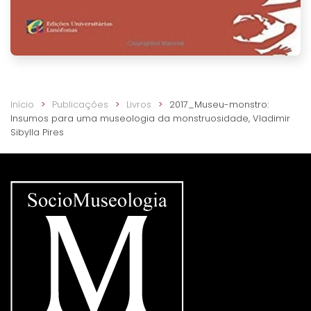
Início
Publicações
Livros
2017_Museu-monstro:
Insumos para uma museologia da monstruosidade, Vladimir
Sibylla Pires