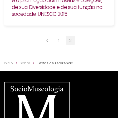
e a promoção dos museus e coleções,
de sua Diversidade e de sua função na
sociedade. UNESCO 2015
1
2
Início
Sobre
Textos de referência