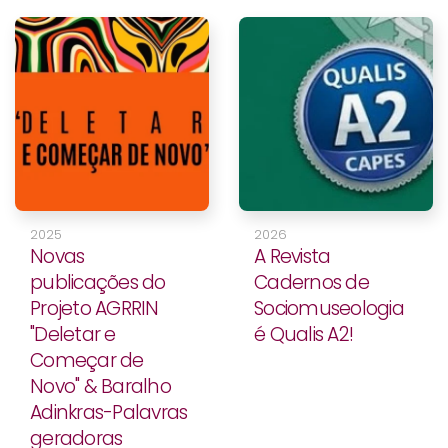
2025
2026
Novas
A Revista
publicações do
Cadernos de
Projeto AGRRIN
Sociomuseologia
"Deletar e
é Qualis A2!
Começar de
Novo" & Baralho
Adinkras-Palavras
geradoras